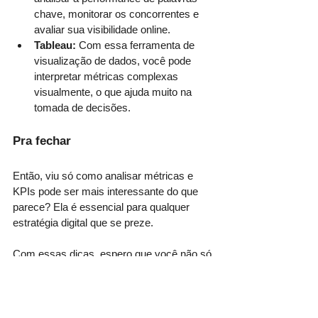
chave, monitorar os concorrentes e 
avaliar sua visibilidade online.
Tableau:
 Com essa ferramenta de 
visualização de dados, você pode 
interpretar métricas complexas 
visualmente, o que ajuda muito na 
tomada de decisões.
Pra fechar
Então, viu só como analisar métricas e 
KPIs pode ser mais interessante do que 
parece? Ela é essencial para qualquer 
estratégia digital que se preze.
Com essas dicas, espero que você não só 
entenda a importância dessa análise, mas 
também comece a aplicá-la no seu dia a 
dia. Lembre-se, os dados estão aí para 
nos ajudar a tomar decisões melhores e 