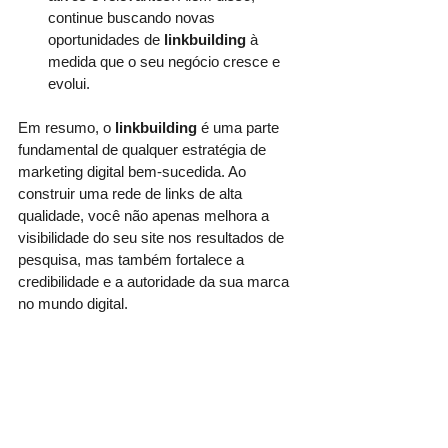
continue buscando novas 
oportunidades de 
linkbuilding 
à 
medida que o seu negócio cresce e 
evolui.
Em resumo, o 
linkbuilding
 é uma parte 
fundamental de qualquer estratégia de 
marketing digital bem-sucedida. Ao 
construir uma rede de links de alta 
qualidade, você não apenas melhora a 
visibilidade do seu site nos resultados de 
pesquisa, mas também fortalece a 
credibilidade e a autoridade da sua marca 
no mundo digital. 
Portanto, dedique tempo e esforço para 
desenvolver e implementar uma estratégia 
de 
linkbuilding
 eficaz - os resultados 
valerão a pena.