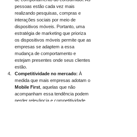
pessoas estão cada vez mais 
realizando pesquisas, compras e 
interações sociais por meio de 
dispositivos móveis. Portanto, uma 
estratégia de marketing que prioriza 
os dispositivos móveis permite que as 
empresas se adaptem a essa 
mudança de comportamento e 
estejam presentes onde seus clientes 
estão.
Competitividade no mercado:
 À 
medida que mais empresas adotam o 
Mobile First
, aquelas que não 
acompanham essa tendência podem 
perder relevância e competitividade 
no mercado. Os consumidores estão 
exigindo experiências móveis de 
qualidade, e as empresas que não 
atendem a essas demandas podem 
ser deixadas para trás pelos 