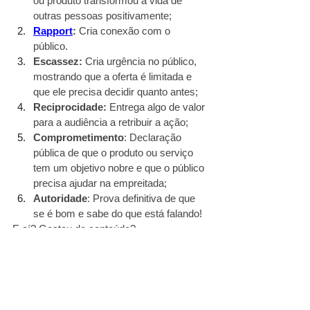
ou produto transformou a vida de 
outras pessoas positivamente;
Rapport
:
 Cria conexão com o 
público. 
Escassez:
 Cria urgência no público, 
mostrando que a oferta é limitada e 
que ele precisa decidir quanto antes;
Reciprocidade:
 Entrega algo de valor 
para a audiência a retribuir a ação;
Comprometimento
: Declaração 
pública de que o produto ou serviço 
tem um objetivo nobre e que o público 
precisa ajudar na empreitada;
Autoridade
: Prova definitiva de que 
se é bom e sabe do que está falando!
E aí? Gostou do conteúdo?
Quer entender mais sobre marketing 
digital?
Leia: 
Tudo sobre estratégias de SEO nas 