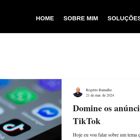
HOME
SOBRE MIM
SOLUÇÕE
Rogério Ramalho
21 de mar. de 2024
Domine os anúnci
TikTok
Hoje eu vou falar sobre um tema 