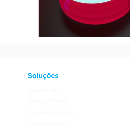
Soluções
Aulas em MBAs
Gestão de Tráfego
Imersões Presenciais
Mentoria Individual