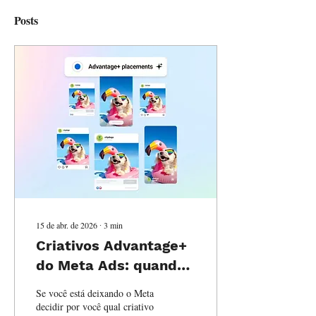
Posts
15 de abr. de 2026
∙
3
min
Criativos Advantage+
do Meta Ads: quando
usar (e quando evitar
Se você está deixando o Meta
para não desperdiçar
decidir por você qual criativo