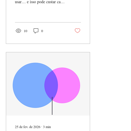
usar… e isso pode custar caro
dinheiro)
Se você já anunciou no Meta
Ads alguma vez no último
ano, provavelmente já viu a
opção de “Criativos
Advantage+”.
10
0
25 de fev. de 2026
∙
3
min