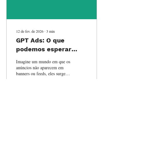
12 de fev. de 2026
∙
3
min
GPT Ads: O que
podemos esperar
desse novo canal de
Imagine um mundo em que os
mídia?
anúncios não aparecem em
banners ou feeds, eles surgem
quando você está conversando
com a IA. Esse futuro está
mais perto do que você
imagina. Como? Com o GPT
Ads, que promete transformar
2
0
o jeito como marcas se
comunicam, ao mesmo tempo
em que impõe novos desafios.
Ver mais