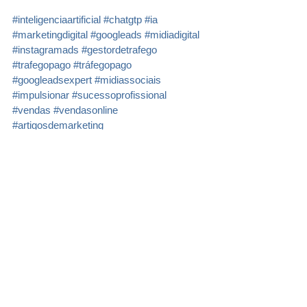
#inteligenciaartificial
#chatgtp
#ia
#marketingdigital
#googleads
#midiadigital
#instagramads
#gestordetrafego
#trafegopago
#tráfegopago
#googleadsexpert
#midiassociais
#impulsionar
#sucessoprofissional
#vendas
#vendasonline
#artigosdemarketing
#performancemarketing
#impulsionarvendas
#vendasonline
Ver tudo
Posts recentes