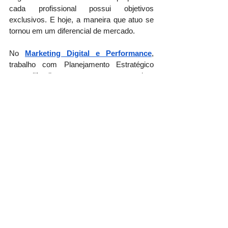
cada profissional possui objetivos 
exclusivos. E hoje, a maneira que atuo se 
tornou em um diferencial de mercado.
No 
Marketing Digital e Performance
, 
trabalho com Planejamento Estratégico 
para difundir a sua marca, tornando-a 
conhecida e consequentemente aumentar 
suas vendas e faturamento, através da 
Gestão de Tráfego para Redes Sociais, 
Google Ads e Facebook Ads, E-mail 
Marketing, Google Analytics, Google Tag 
Manager e Campanhas de Vídeo.
E se você precisar de mim, estou à sua 
disposição. Fale comigo a qualquer 
momento. 
Até!