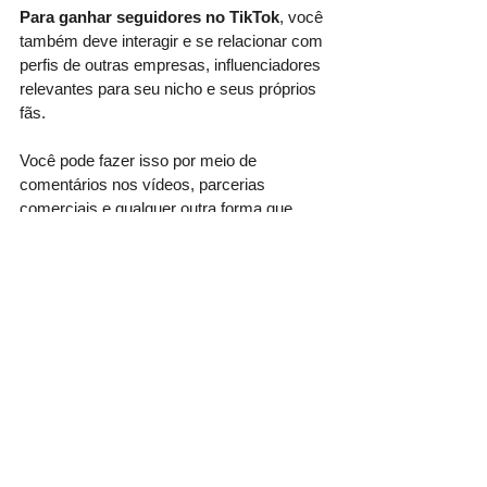
Para ganhar seguidores no TikTok
, você 
também deve interagir e se relacionar com 
perfis de outras empresas, influenciadores 
relevantes para seu nicho e seus próprios 
fãs. 
Você pode fazer isso por meio de 
comentários nos vídeos, parcerias 
comerciais e qualquer outra forma que 
possa ajudar com esse objetivo.
E para finalizar, a dica 10 é: 
Não faça apenas vídeos com cunho 
comercial, sempre acompanhe as 
métricas dos conteúdos postados e 
promova os seus vídeos do TikTok em 
outras plataformas.
Lembrando que também 
sou especialista 