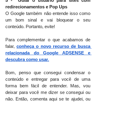
5 -  Guiar o usuário para sites com 
redirecionamentos e Pop Ups
O Google também não entende isso como 
um bom sinal e vai bloquear o seu 
conteúdo. Portanto, evite!
Para complementar o que acabamos de 
falar, 
conheça o novo recurso de busca 
relacionada do Google ADSENSE e 
descubra como usar
.
Bom, penso que consegui condensar o 
conteúdo e entregar para você de uma 
forma bem fácil de entender. Mas, vou 
deixar para você me dizer se consegui ou 
não. Então, comenta aqui se te ajudei, ou 
se de alguma maneira o conteúdo foi útil.
Até o próximo conteúdo!!
#marketingdigital
#facebookads