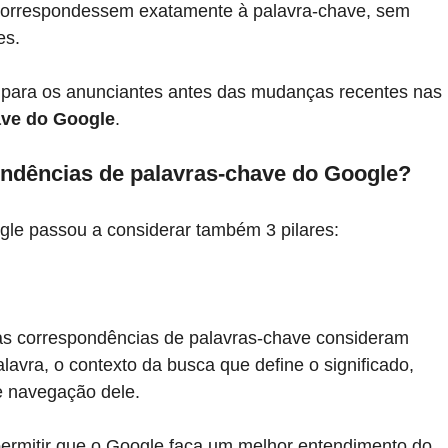
correspondessem exatamente à palavra-chave, sem 
es.
 para os anunciantes antes das mudanças recentes nas 
ave do Google
. 
ndências de palavras-chave do Google?
le passou a considerar também 3 pilares:
as correspondências de palavras-chave consideram 
avra, o contexto da busca que define o significado, 
de navegação dele.
 permitir que o Google faça um melhor entendimento do 