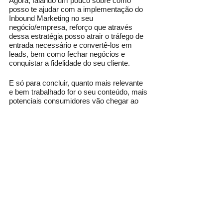
Agora, falando um pouco sobre como 
posso te ajudar com a implementação do 
Inbound Marketing no seu 
negócio/empresa, reforço que através 
dessa estratégia posso atrair o tráfego de 
entrada necessário e convertê-los em 
leads, bem como fechar negócios e 
conquistar a fidelidade do seu cliente. 
E só para concluir, quanto mais relevante 
e bem trabalhado for o seu conteúdo, mais 
potenciais consumidores vão chegar ao 
seu produto ou serviço. E podemos fazer 
isso juntos, usando estratégias eficientes e 
personalizadas.
E aí, vamos conversar?
Conheça meus trabalhos:
Consultoria
Treinamentos e Palestras